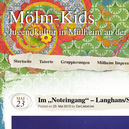
Mölm-Kids
Jugendkultur in Mülheim an de
Startseite
Tatorte
Gruppierungen
Mülheim Impres
Im „Noteingang“ – Langhans/
MAI
23
Posted on
23. Mai 2013
by
DerLiebeUwi