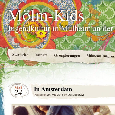
Mölm-Kids
Jugendkultur in Mülheim an de
Startseite
Tatorte
Gruppierungen
Mülheim Impres
In Amsterdam
MAI
24
Posted on
24. Mai 2013
by
DerLiebeUwi