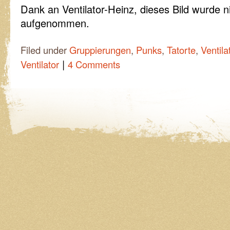
Dank an Ventilator-Heinz, dieses Bild wurde ni
aufgenommen.
Filed under
Gruppierungen
,
Punks
,
Tatorte
,
Ventila
|
Ventilator
4 Comments