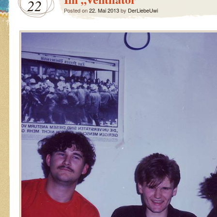
22
Posted on
22. Mai 2013
by
DerLiebeUwi